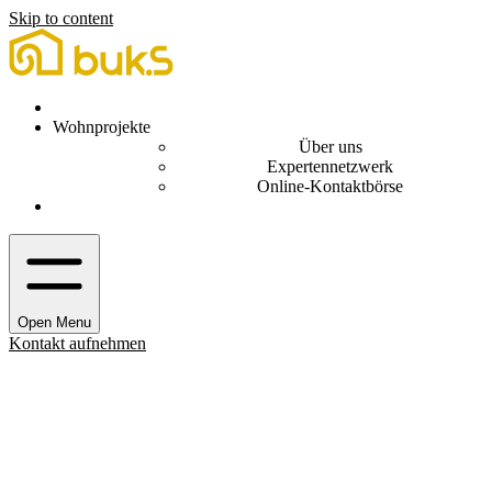
Skip to content
Veranstaltungen und Informationen
Wohnprojekte
Über uns
Beratungen
Expertennetzwerk
Online-Kontaktbörse
buk.sikon
Open Menu
Kontakt aufnehmen
BUK.S
»
WOHNPROJEKTE